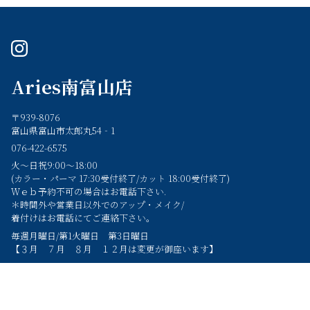
instagram
Aries南富山店
〒939-8076
富山県富山市太郎丸54‐1
076-422-6575
火～日祝9:00～18:00
(カラー・パーマ 17:30受付終了/カット 18:00受付終了)
Ｗｅｂ予約不可の場合はお電話下さい.
＊時間外や営業日以外でのアップ・メイク/
着付けはお電話にてご連絡下さい。
毎週月曜日/第1火曜日 第3日曜日
【３月 ７月 ８月 １２月は変更が御座います】
Home
Concept
髪質改善
Staff
Style
Menu
Coupon
Recruit
Voice
News
Blog