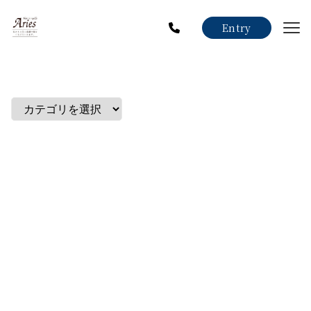
Style
Entry
Menu
Coupon
Recruit
Voice
News
Blog